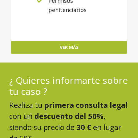
Permisos
penitenciarios
VER MÁS
¿ Quieres informarte sobre
tu caso ?
Realiza tu
primera consulta legal
con un
descuento del 50%
,
siendo su precio de
30 €
en lugar