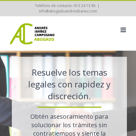
Saltar
Teléfono de contacto: 613 24 13 85
|
info@abogadoandresibanez.com
al
contenido
Resuelve los temas
legales con rapidez y
discreción.
Obtén asesoramiento para
solucionar los trámites sin
contratiempos y siente la